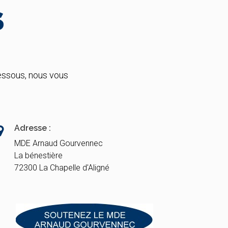
S
essous, nous vous
Adresse :
MDE Arnaud Gourvennec
La bénestière
72300 La Chapelle d'Aligné