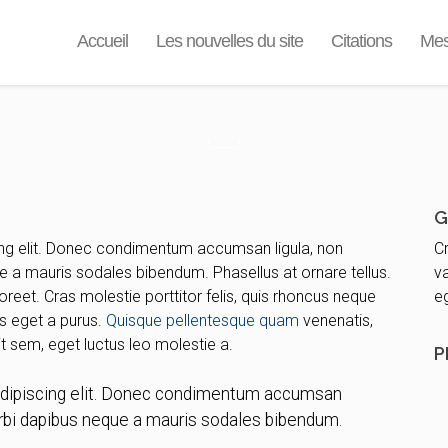
Accueil
Les nouvelles du site
Citations
Mes
G
ing elit. Donec condimentum accumsan ligula, non
Cr
 a mauris sodales bibendum. Phasellus at ornare tellus.
va
oreet. Cras molestie porttitor felis, quis rhoncus neque
eg
es eget a purus.
Quisque pellentesque quam
venenatis,
it sem, eget luctus leo molestie a.
P
adipiscing elit. Donec condimentum accumsan
orbi dapibus neque a mauris sodales bibendum.