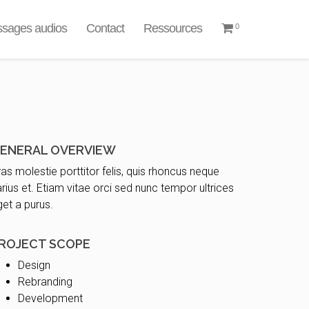
sages audios
Contact
Ressources
0
ENERAL OVERVIEW
as molestie porttitor felis, quis rhoncus neque
rius et. Etiam vitae orci sed nunc tempor ultrices
et a purus.
ROJECT SCOPE
Design
Rebranding
Development