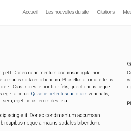
Accueil
Les nouvelles du site
Citations
Mes
G
ing elit. Donec condimentum accumsan ligula, non
Cr
 a mauris sodales bibendum. Phasellus at ornare tellus.
va
oreet. Cras molestie porttitor felis, quis rhoncus neque
eg
es eget a purus.
Quisque pellentesque quam
venenatis,
it sem, eget luctus leo molestie a.
P
adipiscing elit. Donec condimentum accumsan
orbi dapibus neque a mauris sodales bibendum.