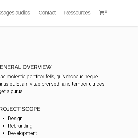
sages audios
Contact
Ressources
0
ENERAL OVERVIEW
as molestie porttitor felis, quis rhoncus neque
rius et. Etiam vitae orci sed nunc tempor ultrices
et a purus.
ROJECT SCOPE
Design
Rebranding
Development