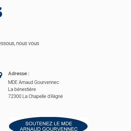
S
essous, nous vous
Adresse :
MDE Arnaud Gourvennec
La bénestière
72300 La Chapelle d'Aligné