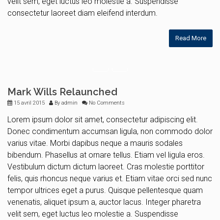
velit sem, eget luctus leo molestie a. Suspendisse
consectetur laoreet diam eleifend interdum.
Read More
Mark Wills Relaunched
15 avril 2015
By
admin
No Comments
Lorem ipsum dolor sit amet, consectetur adipiscing elit.
Donec condimentum accumsan ligula, non commodo dolor
varius vitae. Morbi dapibus neque a mauris sodales
bibendum. Phasellus at ornare tellus. Etiam vel ligula eros.
Vestibulum dictum dictum laoreet. Cras molestie porttitor
felis, quis rhoncus neque varius et. Etiam vitae orci sed nunc
tempor ultrices eget a purus. Quisque pellentesque quam
venenatis, aliquet ipsum a, auctor lacus. Integer pharetra
velit sem, eget luctus leo molestie a. Suspendisse