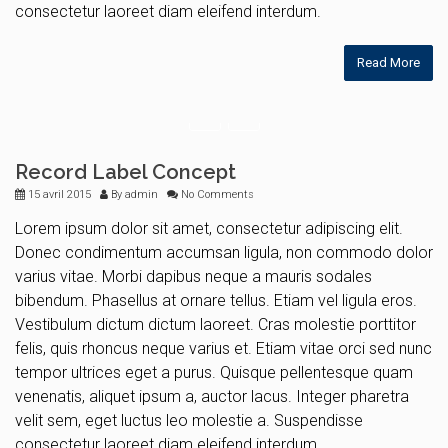
consectetur laoreet diam eleifend interdum.
Read More
Record Label Concept
15 avril 2015
By
admin
No Comments
Lorem ipsum dolor sit amet, consectetur adipiscing elit.
Donec condimentum accumsan ligula, non commodo dolor
varius vitae. Morbi dapibus neque a mauris sodales
bibendum. Phasellus at ornare tellus. Etiam vel ligula eros.
Vestibulum dictum dictum laoreet. Cras molestie porttitor
felis, quis rhoncus neque varius et. Etiam vitae orci sed nunc
tempor ultrices eget a purus. Quisque pellentesque quam
venenatis, aliquet ipsum a, auctor lacus. Integer pharetra
velit sem, eget luctus leo molestie a. Suspendisse
consectetur laoreet diam eleifend interdum.